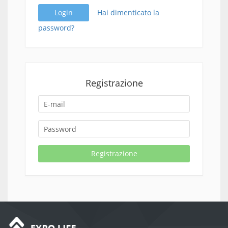
Login
Hai dimenticato la
password?
Registrazione
Registrazione