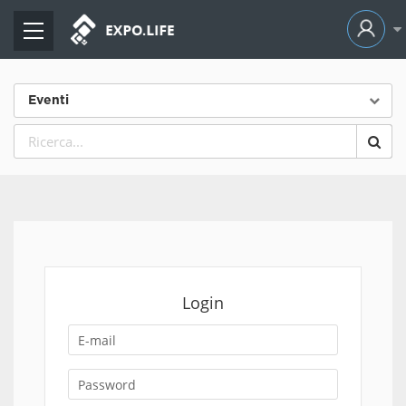
Eventi
Login