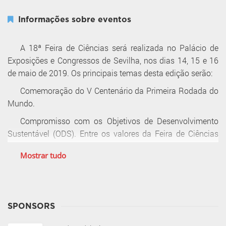
Informações sobre eventos
A 18ª Feira de Ciências será realizada no Palácio de
Exposições e Congressos de Sevilha, nos dias 14, 15 e 16
de maio de 2019. Os principais temas desta edição serão:
Comemoração do V Centenário da Primeira Rodada do
Mundo.
Compromisso com os Objetivos de Desenvolvimento
Sustentável (ODS). Entre os valores da Feira de Ciências
está o compromisso de melhorar o meio ambiente e as
Mostrar tudo
condições de vida no planeta, daí o compromisso com os
Objetivos de Desenvolvimento Sustentável (ODS). Em
coerência com esses propósitos, dois subtópicos são
propostos nesta edição:
SPONSORS
- Comemoração do Ano Internacional da Fitossanidade.