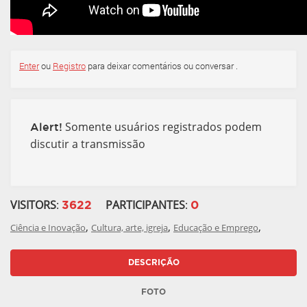
Enter
ou
Registro
para deixar comentários ou conversar .
Somente usuários registrados podem
Alert!
discutir a transmissão
VISITORS
:
PARTICIPANTES
:
3622
0
,
,
,
Ciência e Inovação
Cultura, arte, igreja
Educação e Emprego
DESCRIÇÃO
FOTO